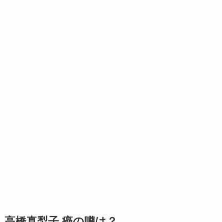
高橋真梨子 癌の噂は？