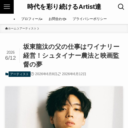
時代を彩り続けるArtist達
プロフィール
お問合わせ
プライバシーポリシー
ホーム
アーティスト
坂東龍汰の父の仕事はワイナリー
2026
経営！シュタイナー農法と映画監
6/12
督の夢
2026年6月8日
2026年6月12日
アーティスト