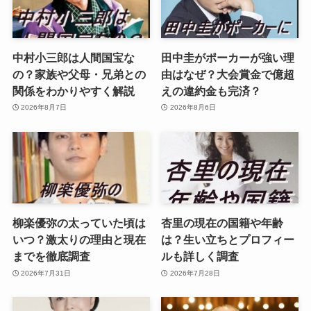
中村小三郎は人間国宝な
田中圭がポーカーが強い理
の？家族や父母・兄弟との
由はなぜ？大会賞金で億超
関係をわかりやすく解説
えの違約金も完済？
2026年8月7日
2026年8月6日
柳楽優弥の太っていた頃は
杏里の現在の国籍や年齢
いつ？激太りの理由と現在
は？生い立ちとプロフィー
までを徹底調査
ルも詳しく調査
2026年7月31日
2026年7月28日