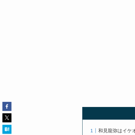
和見龍弥はイケ