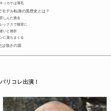
キッカケは薄毛
歳でモデル転身の黒歴史とは？
苦しんだ過去
レックスで猫背に
迷いと挫折
ンに落ちまくる
史は強さの源
パリコレ出演！