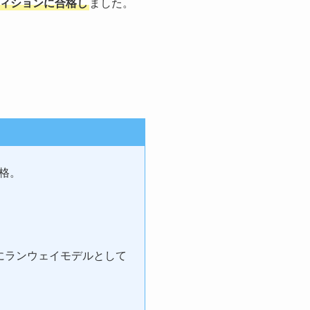
ディションに合格し
ました。
合格。
。
W」にランウェイモデルとして