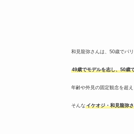
和見龍弥さんは、50歳でパ
49歳でモデルを志し、50歳
年齢や外見の固定観念を超え
そんな
イケオジ・和見龍弥さ