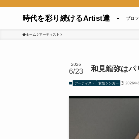
時代を彩り続けるArtist達
プロフ
ホーム
アーティスト
2026
和見龍弥はパ
6/23
2026年
アーティスト
女性シンガー