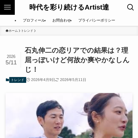
時代を彩り続けるArtist達
プロフィール
お問合わせ
プライバシーポリシー
ホーム
トレンド
石丸伸二の恋リアでの結果は？理
2026
屈っぽいけど何故か爽やかなしん
5/11
じ！
2026年4月9日
2026年5月11日
トレンド