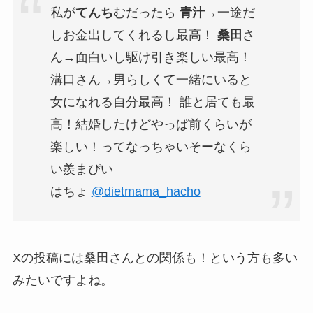
私が
てんち
むだったら
青汁
→一途だ
しお金出してくれるし最高！
桑田
さ
ん→面白いし駆け引き楽しい最高！
溝口さん→男らしくて一緒にいると
女になれる自分最高！ 誰と居ても最
高！結婚したけどやっぱ前くらいが
楽しい！ってなっちゃいそーなくら
い羨まぴい
はちょ
@dietmama_hacho
Xの投稿には桑田さんとの関係も！という方も多い
みたいですよね。