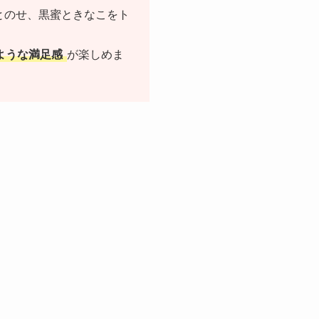
とのせ、黒蜜ときなこをト
ような満足感
が楽しめま