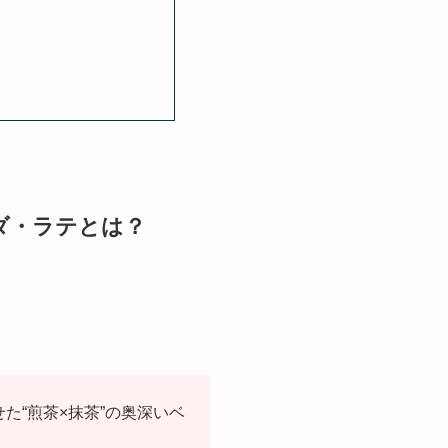
ダ・ラテとは？
“煎茶×抹茶”の奥深いベ