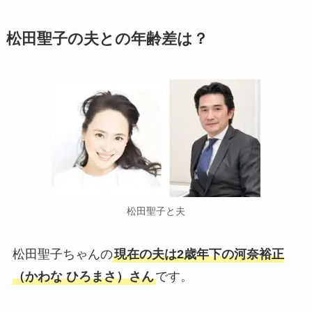
松田聖子の夫との年齢差は？
松田聖子と夫
松田聖子ちゃんの
現在の夫は2歳年下の河奈裕正
（かわな ひろまさ）さん
です。