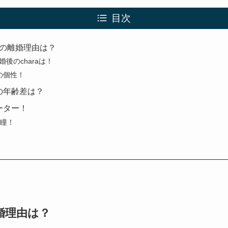
目次
raの離婚理由は？
後のcharaは！
つの個性！
の年齢差は？
ーター！
の瞳！
離婚理由は？