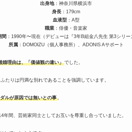
出身地
：神奈川県横浜市
身長
：179cm
血液型
：A型
職業
：俳優・音楽家
期間
：1990年〜現在（デビューは『3年B組金八先生 第3シリー
所属
：DOMOIZU（個人事務所）、ADONIS Aサポート
離婚理由は、「価値観の違い」
でした。
際、ふたりは円満な別れであることを強調しています。
ダルが原因では無いとの事
。
ら14年間、芸術家同士としてお互いを尊重し合っていました。