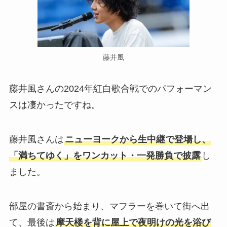
藤井風
藤井風さんの2024年紅白歌合戦でのパフォーマン
スは凄かったですね。
藤井風さんは
ニューヨークから生中継で登場し、
「満ちてゆく」をワンカット・一発勝負で披露
し
ました。
部屋の書斎から始まり、マフラーを巻いて街へ出
て、最後は
摩天楼を背に屋上で夜明けの光を浴び