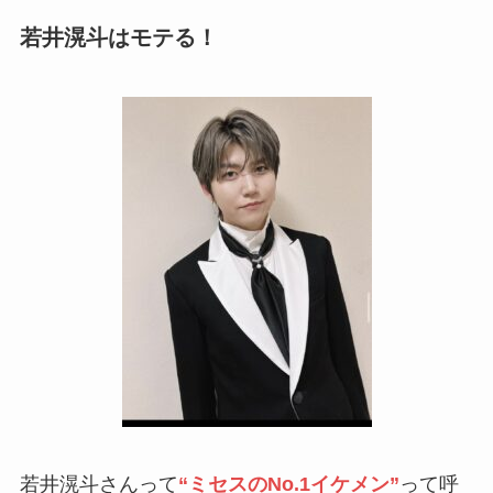
若井滉斗はモテる！
若井滉斗さんって
“ミセスのNo.1イケメン”
って呼