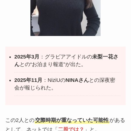
2025年3月
：グラビアアイドルの
未梨一花さ
ん
との“お泊まり報道”が出た。
2025年11月
：NiziUの
NINAさん
との深夜密
会が報じられた。
この2人との
交際時期が重なっていた可能性
がある
として、ネットでは「
二股では？
」と。