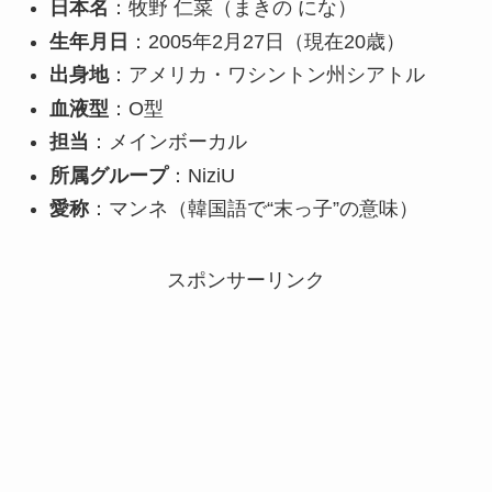
日本名
：牧野 仁菜（まきの にな）
生年月日
：2005年2月27日（現在20歳）
出身地
：アメリカ・ワシントン州シアトル
血液型
：O型
担当
：メインボーカル
所属グループ
：NiziU
愛称
：マンネ（韓国語で“末っ子”の意味）
スポンサーリンク