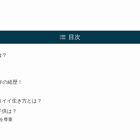
目次
は？
年の経歴！
コイイ生き方とは？
子供は？
を尊重