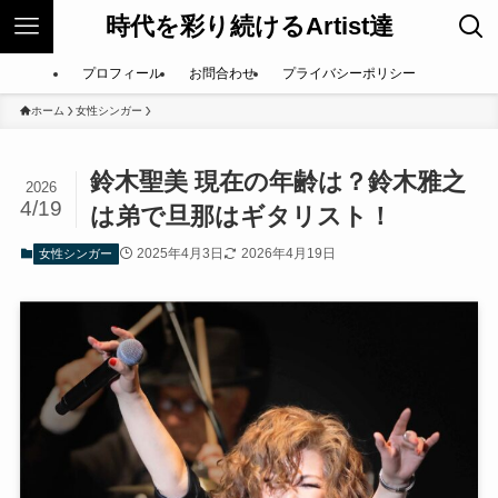
時代を彩り続けるArtist達
プロフィール
お問合わせ
プライバシーポリシー
ホーム
女性シンガー
鈴木聖美 現在の年齢は？鈴木雅之
2026
4/19
は弟で旦那はギタリスト！
2025年4月3日
2026年4月19日
女性シンガー