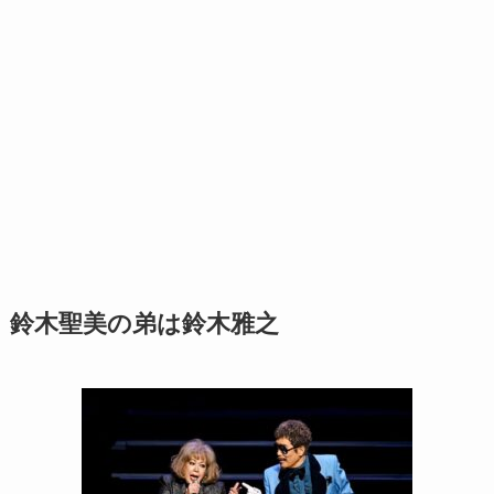
鈴木聖美の弟は鈴木雅之